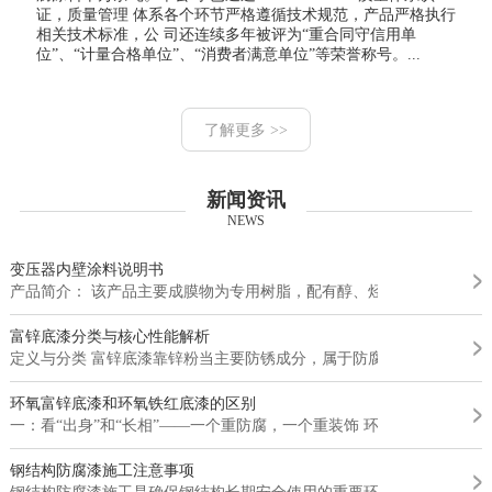
证，质量管理 体系各个环节严格遵循技术规范，产品严格执行
相关技术标准，公 司还连续多年被评为“重合同守信用单
位”、“计量合格单位”、“消费者满意单位”等荣誉称号。...
了解更多 >>
新闻资讯
NEWS
变压器内壁涂料说明书
产品简介： 该产品主要成膜物为专用树脂，配有醇、烃类混合溶剂、...
富锌底漆分类与核心性能解析
定义与分类 富锌底漆靠锌粉当主要防锈成分，属于防腐涂料。保护金...
环氧富锌底漆和环氧铁红底漆的区别
一：看“出身”和“长相”——一个重防腐，一个重装饰 环氧富锌底...
钢结构防腐漆施工注意事项