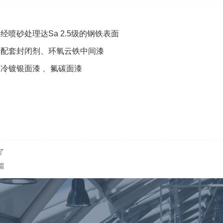
：
经喷砂处理达Sa 2.5级的钢铁表面
：
配套封闭剂、环氧云铁中间漆
：
冷镀银面漆 、氟碳面漆
了
篇