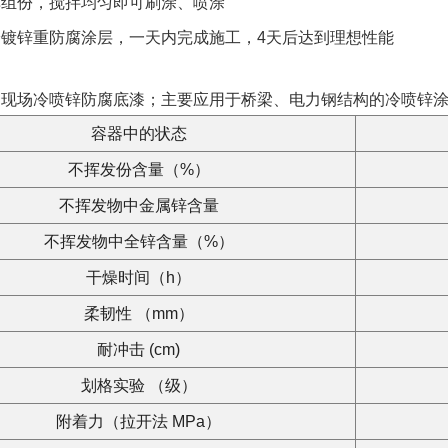
单组份，搅拌均匀即可刷涂、喷涂
镀锌重防腐涂层，一天内完成施工，4天后达到理想性能
的现场冷喷锌防腐底漆；主要应用于桥梁、电力钢结构的冷喷锌
容器中的状态
不挥发份含量（%）
不挥发物中金属锌含量
不挥发物中全锌含量（%）
干燥时间（h）
柔韧性 （mm）
耐冲击 (cm)
划格实验 （级）
附着力（拉开法 MPa）