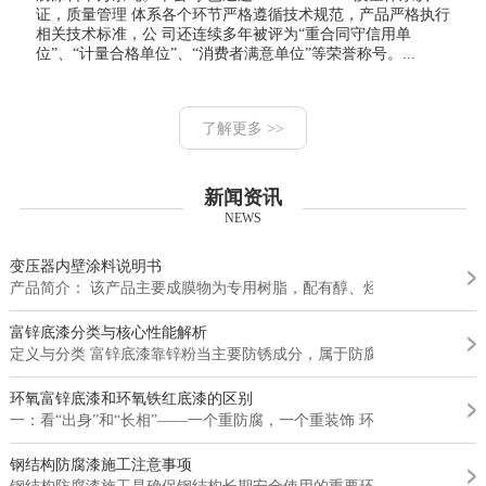
证，质量管理 体系各个环节严格遵循技术规范，产品严格执行
相关技术标准，公 司还连续多年被评为“重合同守信用单
位”、“计量合格单位”、“消费者满意单位”等荣誉称号。...
了解更多 >>
新闻资讯
NEWS
变压器内壁涂料说明书
产品简介： 该产品主要成膜物为专用树脂，配有醇、烃类混合溶剂、...
富锌底漆分类与核心性能解析
定义与分类 富锌底漆靠锌粉当主要防锈成分，属于防腐涂料。保护金...
环氧富锌底漆和环氧铁红底漆的区别
一：看“出身”和“长相”——一个重防腐，一个重装饰 环氧富锌底...
钢结构防腐漆施工注意事项