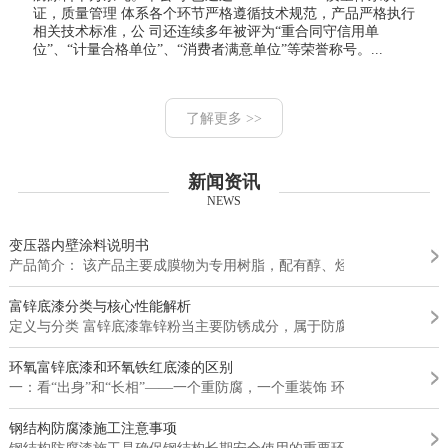
证，质量管理 体系各个环节严格遵循技术规范，产品严格执行
相关技术标准，公 司还连续多年被评为“重合同守信用单
位”、“计量合格单位”、“消费者满意单位”等荣誉称号。...
了解更多 >>
新闻资讯
NEWS
变压器内壁涂料说明书
产品简介： 该产品主要成膜物为专用树脂，配有醇、烃类混合溶剂、...
富锌底漆分类与核心性能解析
定义与分类 富锌底漆靠锌粉当主要防锈成分，属于防腐涂料。保护金...
环氧富锌底漆和环氧铁红底漆的区别
一：看“出身”和“长相”——一个重防腐，一个重装饰 环氧富锌底...
钢结构防腐漆施工注意事项